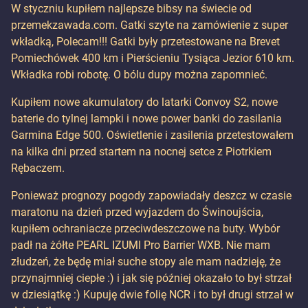
W styczniu kupiłem najlepsze bibsy na świecie od
przemekzawada.com. Gatki szyte na zamówienie z super
wkładką, Polecam!!! Gatki były przetestowane na Brevet
Pomiechówek 400 km i Pierścieniu Tysiąca Jezior 610 km.
Wkładka robi robotę. O bólu dupy można zapomnieć.
Kupiłem nowe akumulatory do latarki Convoy S2, nowe
baterie do tylnej lampki i nowe power banki do zasilania
Garmina Edge 500. Oświetlenie i zasilenia przetestowałem
na kilka dni przed startem na nocnej setce z Piotrkiem
Rębaczem.
Ponieważ prognozy pogody zapowiadały deszcz w czasie
maratonu na dzień przed wyjazdem do Świnoujścia,
kupiłem ochraniacze przeciwdeszczowe na buty. Wybór
padł na żółte PEARL IZUMI Pro Barrier WXB. Nie mam
złudzeń, że będę miał suche stopy ale mam nadzieję, że
przynajmniej ciepłe :) i jak się później okazało to był strzał
w dziesiątkę :) Kupuję dwie folię NCR i to był drugi strzał w