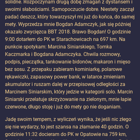
solidne. Rozpoczynam drugą dobę zmagań z dystansem i
swoimi słabościami. Samopoczucie dobre. Niestety zaczął
padać deszcz, który towarzyszył mi już do końca, do samej
mety. Wyprzedza mnie Bogdan Adamczyk, jak się później
okazało zwycięzca BBT 2018. Brawo Bogdan! O godzinie
9:00 dotarłem do PK w Starachowicach na 697 km. Na
punkcie spotykam: Marcina Siniarskiego, Tomka
Kaczmarka i Bogdana Adamczyka. Chwila rozmowy,
podpis, pieczątka, tankowanie bidonów, makaron i mięso
bez sosu. Z przepaku zabieram kominiarkę, polarowe
rękawiczki, zapasowy power bank, w latarce zmieniam
akumulator i ruszam dalej w przepisowej odległości za
Marcinem Siniarskim, który jedzie w kategorii solo. Marcin
Siniarski przelatuje skrzyżowanie na zielonym, mnie łapie
czerwone, długo stoję i już do mety go nie doganiam.
Jadę swoim tempem, z wyliczeń wynika, że jeśli nic złego
się nie wydarzy, to jest szansa na złamanie 40 godzin. O
godzinie 11:32 docieram do PK w Opatowie na 759 km,