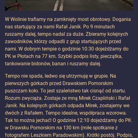
W Wolinie trafiamy na zamknięty most obrotowy. Dogania
nas startujący za nami Rafał Janik. Po 9 minutach
ruszamy dalej, tempo nadal za duże. Zbieramy kolejnych
zawodników, którzy odpadli z grup startujących przed
nami. W dobrym tempie o godzinie 10:30 dojeżdżamy do
PK w Płotach na 77 km. Szybki podpis listy, pieczątka,
tankowanie bidonów, banan i ruszamy dalej.
Tempo nie spada, ledwo się utrzymuję w grupie. Na
pierwszych górkach przed Drawskiem Pomorskim
puszczam koło. To jest szaleństwo tak cisnąć od startu.
Rozum zwycięża. Zostaje ze mną Mirek Czapliński i Rafał
Janik. Na kolejnych górkach odpada Mirek, zostajemy we
dwóch z Rafałem. Tempo idealne, współpraca wzorowa.
Tak to można jechać! O godzinie 12:10 dojeżdżamy do PK
w Drawsku Pomorskim na 130 km (miłe spotkanie z
fotografem Leszkiem Paradowskim). Krótki postój. Podpis,