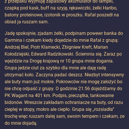
z przepaku wyjmuję zapasowy akumulator do lampki,
czapkę pod kask, buff na szyję, rękawiczki, żelki Haribo,
batony proteinowe, izotonik w proszku. Rafał poszedł na
obiad ja ruszam sam.
Jadę spokojnie, zjadam żelki, podpinam powewr banka do
Garmina i czekam kiedy dojedzie do mnie Rafał z grupą:
Andrzej Biel, Piotr Klamecki, Zbigniew Kreft, Marian
Kołodziejski, Edward Radzikowski. Ściemnia się. Zaraz po
wjeździe na Drogę krajową nr 10 grupa mnie dogania.
Grupa jedzie ciut za szybko dla mnie ale daję radę
utrzymać koło. Zaczyna padać deszcz. Niezbyt intensywny
ale buty mam już mokre. Pokrowców nie mogę założyć bo
nie chcę odpaść z grupy. O godzinie 21:56 dojeżdżamy do
PK Wagant na 401 km. Podpis, pieczątka, tankowanie
bidonów. Wreszcie zakładam ochraniacze na buty, od razu
cieplej w stopy, mokro ale ciepło. Grupa się „rozsiadła”
trochę więc ruszam dalej sam, swoim tempem i czekam, ze
do mnie dojadą.