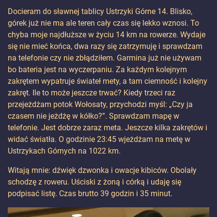
Docieram do sławnej tablicy Ustrzyki Górne 14. Blisko,
górek już nie ma ale teren cały czas się lekko wznosi. To
chyba moje najdłuższe w życiu 14 km na rowerze. Wydaje
się nie mieć końca, dwa razy się zatrzymuję i sprawdzam
na telefonie czy nie zbłądziłem. Garmina już nie używam
bo bateria jest na wyczerpaniu. Za każdym kolejnym
zakrętem wypatruje świateł mety, a tam ciemność i kolejny
zakręt. Ile to może jeszcze trwać? Kiedy trzeci raz
przejeżdżam potok Wołosaty, przychodzi myśl: „Czy ja
czasem nie jeżdżę w kółko?”. Sprawdzam mapę w
telefonie. Jest dobrze zaraz meta. Jeszcze kilka zakrętów i
widać światła. O godzinie 23:45 wjeżdżam na metę w
Ustrzykach Górnych na 1022 km.
Witają mnie: dźwięk dzwonka i owacje kibiców. Obolały
schodzę z roweru. Uściski z żoną i córką i udaję się
podpisać listę. Czas brutto 39 godzin i 35 minut.