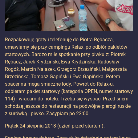
Rozpakowuję graty i telefonuję do Piotra Rębacza,
umawiamy się przy campingu Relax, po odbiór pakietów
startowych. Bardzo miłe spotkanie przy piwku z: Piotrek
Rębacz, Jarek Krydziński, Ewa Krydzińska, Radosław
Rogóż, Marcin Nalazek, Grzegorz Brzeziński, Małgorzata
Brzezińska, Tomasz Gapiński i Ewa Gapińska. Potem
spacer na mega smaczne lody. Powrót do Relax-u,
odbieram pakiet startowy (kategoria OPEN, numer startowy
114) i wracam do hotelu. Trzeba się wyspać. Przed snem
schodzę jeszcze do restauracji na podwójne pierogi ruskie
z surówką i piwko. Zasypiam po 22:00.
Piątek 24 sierpnia 2018 (dzień przed startem).