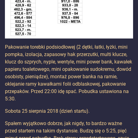
Pakowanie torebki podsiodłowej (2 dętki, łatki, łyżki, mini
pompka, izolacja, zapasowy hak przerzutki, multi klucze,
klucz do szprych, nyple, wentyle, mini power bank, kawałek
papieru toaletowego, mini opakowanie sudokremu, dowód
osobisty, pieniądze), montaż power banka na ramie,
oklejanie ramy kawałkami folii odblaskowej, pakowanie
przepaków. Przed 22:00 idę spać. Pobudka ustawiona na
5:30.
Sobota 25 sierpnia 2018 (dzień startu).
Spałem wyjątkowo dobrze, jak nigdy, to bardzo ważne
przed startem na takim dystansie. Budzę się o 5:25, pięć