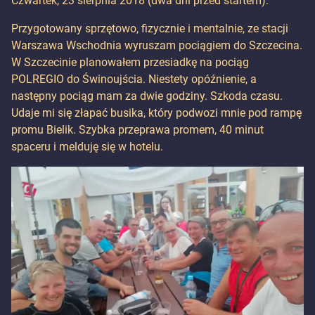
Czwartek, 23 sierpnia 2018 (dwa dni przed startem).
Przygotowany sprzętowo, fizycznie i mentalnie, ze stacji
Warszawa Wschodnia wyruszam pociągiem do Szczecina.
W Szczecinie planowałem przesiadkę na pociąg
POLREGIO do Świnoujścia. Niestety opóźnienie, a
następny pociąg mam za dwie godziny. Szkoda czasu.
Udaje mi się złapać busika, który podwozi mnie pod rampę
promu Bielik. Szybka przeprawa promem, 40 minut
spaceru i melduję się w hotelu.