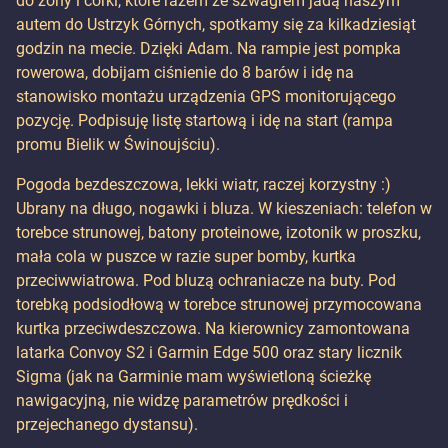
do żony i córki, które razem ze szwagrem jadą naszym
autem do Ustrzyk Górnych, spotkamy się za kilkadziesiąt
godzin na mecie. Dzięki Adam. Na rampie jest pompka
rowerowa, dobijam ciśnienie do 8 barów i idę na
stanowisko montażu urządzenia GPS monitorującego
pozycję. Podpisuję listę startową i idę na start (rampa
promu Bielik w Świnoujściu).
Pogoda bezdeszczowa, lekki wiatr, raczej korzystny :)
Ubrany na długo, nogawki i bluza. W kieszeniach: telefon w
torebce strunowej, batony proteinowe, izotonik w proszku,
mała cola w puszce w razie super bomby, kurtka
przeciwwiatrowa. Pod bluzą ochraniacze na buty. Pod
torebką podsiodłową w torebce strunowej przymocowana
kurtka przeciwdeszczowa. Na kierownicy zamontowana
latarka Convoy S2 i Garmin Edge 500 oraz stary licznik
Sigma (jak na Garminie mam wyświetloną ścieżkę
nawigacyjną, nie widzę parametrów prędkości i
przejechanego dystansu).