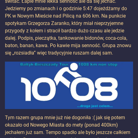
świtać. Łapie mnie lekka senność ale da się jechać.
Jedziemy po zmianach i o godzinie 5:47 dojeżdżamy do
PK w Nowym Mieście nad Pilicą na 606 km. Na punkcie
spotykam Grzegorza Zaranko, który miał nieprzyjemne
przygody z kołem i stracił bardzo dużo czasu ale jedzie
dalej. Podpis, pieczątka, tankowanie bidonów, coca-cola,
baton, banan, kawa. Po kawie mija senność. Grupa znowu
się „rozsiadła” więc tradycyjnie ruszam dalej sam.
Tym razem grupa mnie już nie dogoniła :( jak się potem
okazało od Nowego Miasta do mety (ponad 400km)
jechałem już sam. Tempo spadło ale było jeszcze całkiem