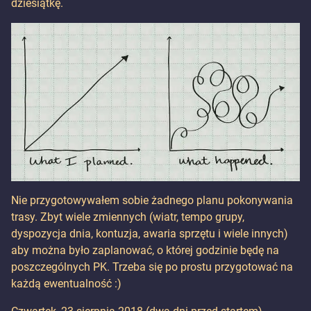
dziesiątkę.
Nie przygotowywałem sobie żadnego planu pokonywania
trasy. Zbyt wiele zmiennych (wiatr, tempo grupy,
dyspozycja dnia, kontuzja, awaria sprzętu i wiele innych)
aby można było zaplanować, o której godzinie będę na
poszczególnych PK. Trzeba się po prostu przygotować na
każdą ewentualność :)