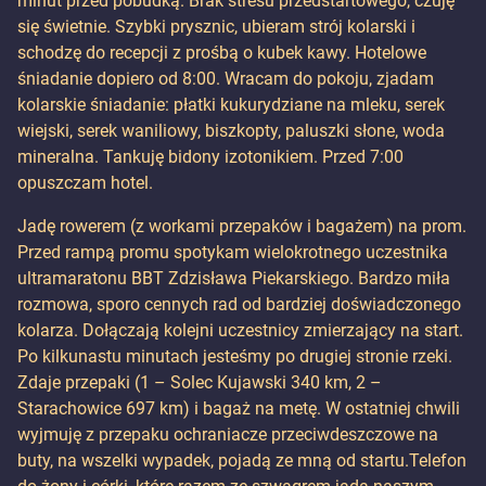
minut przed pobudką. Brak stresu przedstartowego, czuję
się świetnie. Szybki prysznic, ubieram strój kolarski i
schodzę do recepcji z prośbą o kubek kawy. Hotelowe
śniadanie dopiero od 8:00. Wracam do pokoju, zjadam
kolarskie śniadanie: płatki kukurydziane na mleku, serek
wiejski, serek waniliowy, biszkopty, paluszki słone, woda
mineralna. Tankuję bidony izotonikiem. Przed 7:00
opuszczam hotel.
Jadę rowerem (z workami przepaków i bagażem) na prom.
Przed rampą promu spotykam wielokrotnego uczestnika
ultramaratonu BBT Zdzisława Piekarskiego. Bardzo miła
rozmowa, sporo cennych rad od bardziej doświadczonego
kolarza. Dołączają kolejni uczestnicy zmierzający na start.
Po kilkunastu minutach jesteśmy po drugiej stronie rzeki.
Zdaje przepaki (1 – Solec Kujawski 340 km, 2 –
Starachowice 697 km) i bagaż na metę. W ostatniej chwili
wyjmuję z przepaku ochraniacze przeciwdeszczowe na
buty, na wszelki wypadek, pojadą ze mną od startu.Telefon