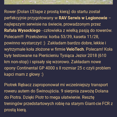
Rower (Dolan L’Etape z prostą kierą) do startu został
perfekcyjnie przygotowany w
RAV Serwis
w Legionowie
–
najlepszym serwisie na świecie, prowadzonym przez
Rafała Wysockiego
- człowieka z wielką pasją do rowerów.
Polecam!!! Przełożenia: korba 53/39, kaseta 11/28,
powinno wystarczyć :) Zakładam bardzo dobre, lekkie i
wytrzymałe koła złożone w firmie
VeloTech
. Polecam! Koła
były testowane na Pierścieniu Tysiąca Jezior 2018 (610
km non-stop) i spisały się wzorowo. Zakładam nowe
opony Continental GP 4000 s II rozmiar 25 c czyli problem
kapci mam z głowy :)
Piotrek Rębacz zaproponował mi wcześniejszy transport
roweru autem do Świnoujścia. 9 sierpnia zawożę Dolana
do Piotra. Dzięki Piotr to mega ułatwienie. Resztę
treningów przedstartowych robię na starym Giant-cie FCR z
prostą kierą.