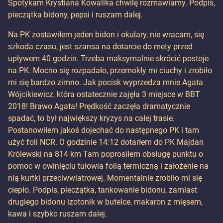
Spotykam Krystiana Kowalika chwilę rozmawiamy. Podpis,
pieczątka bidony, pepsi i ruszam dalej.
Na PK zostawiłem jeden bidon i okulary, nie wracam, się
szkoda czasu, jest szansa na dotarcie do mety przed
upływem 40 godzin. Trzeba maksymalnie skrócić postoje
na PK. Mocno się rozpadało, przemokły mi ciuchy i zrobiło
mi się bardzo zimno. Jak pocisk wyprzedza mnie Agata
Wójcikiewicz, która ostatecznie zajęła 3 miejsce w BBT
2018! Brawo Agata! Prędkość zaczęła dramatycznie
spadać, to był największy kryzys na całej trasie.
Postanowiłem jakoś dojechać do następnego PK i tam
użyć foli NCR. O godzinie 14:12 dotarłem do PK Majdan
Królewski na 814 km Tam poprosiłem obsługę punktu o
pomoc w owinięciu tułowia folią termiczną i założenie na
nią kurtki przeciwwiatrowej. Momentalnie zrobiło mi się
ciepło. Podpis, pieczątka, tankowanie bidonu, zamiast
drugiego bidonu izotonik w butelce, makaron z mięsem,
kawa i szybko ruszam dalej.