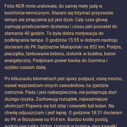
Folia NCR mnie uratowała, do samej mety jadę w
komforcie termicznym. Staram się trzymać przyzwoite
tempo ale zmęczenie już jest duże. Cały czas głowę
zajmuję przeliczaniem dystansu i czasu jaki pozostał do
złamania 40 godzin. To była dobra motywacja do
podkręcania tempa. O godzinie 15:55 w dobrym nastroju
docieram do PK Sędziszów Małopolski na 852 km. Podpis,
pieczątka, tankowanie bidonu, izotonik w butelce, baton
energetyczny. Podpinam power banka do Garmina i
szybko ruszam dalej.
Po kilkunastu kilometrach jest spory podjazd, cisnę mocno,
nawet wyprzedzam innych zawodników, na zjeździe
ostrożnie. Pada i jest niebezpiecznie, nie podejmuję zbyt
dużego ryzyka. Zachowuję rozsądek, najważniejsze
ukończyć! Pojawia się ból stóp i niewielki ból kolan. Na
chwilę odpuszczam i jest lepiej. O godzinie 18:31 docieram
do PK w Brzozowie na 914 km. Bardzo krótki postój,
podpis pieczątka, bidon, izotonik w butelce, dwa kawałki