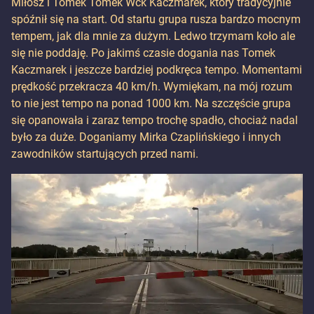
Miłosz i Tomek Tomek Wck Kaczmarek, który tradycyjnie
spóźnił się na start. Od startu grupa rusza bardzo mocnym
tempem, jak dla mnie za dużym. Ledwo trzymam koło ale
się nie poddaję. Po jakimś czasie dogania nas Tomek
Kaczmarek i jeszcze bardziej podkręca tempo. Momentami
prędkość przekracza 40 km/h. Wymiękam, na mój rozum
to nie jest tempo na ponad 1000 km. Na szczęście grupa
się opanowała i zaraz tempo trochę spadło, chociaż nadal
było za duże. Doganiamy Mirka Czaplińskiego i innych
zawodników startujących przed nami.