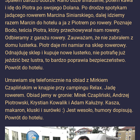
Spałem bardzo dobrze. Rano duże śniadanie, potem kawa
i idę do Piotra po swojego Dolana. Po drodze spotykam
jadącego rowerem Marcina Siniarskiego, dalej idziemy
razem Marcin do hotelu a ja z Piotrem po rowery. Poznaje
Bodo, teścia Piotra, który przechowywał nam rowery.
Odbieramy z garażu rowery. Zauważam, że nie zabrałem z
domu lusterka. Piotr daje mi namiar na sklep rowerowy.
Odnajduję sklep i kupuje nowe lusterko, nie potrafię już
jeździć bez lustra, to bardzo poprawia bezpieczeństwo.
Powrót do hotelu.
Umawiam się telefonicznie na obiad z Mirkiem
Czaplińskim w knajpie przy campingu Relax. Jadę
rowerem. Obiad jemy w gronie: Mirek Czapliński, Andrzej
Piotrowski, Krystian Kowalik i Adam Kałużny. Kasza,
makaron, kluski i surówki :) Jest wesoło, humory dopisują.
Powrót do hotelu.