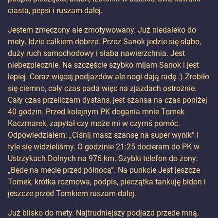
ciasta, pepsi i ruszam dalej.
Jestem zmęczony ale zmotywowany. Już niedaleko do
mety. Idzie całkiem dobrze. Przez Sanok jedzie się słabo,
duży ruch samochodowy i słaba nawierzchnia. Jest
niebezpiecznie. Na szczęście szybko mijam Sanok i jest
lepiej. Coraz więcej podjazdów ale nogi dają radę :) Zrobiło
się ciemno, cały czas pada więc na zjazdach ostrożnie.
Cały czas przeliczam dystans, jest szansa na czas poniżej
40 godzin. Przed kolejnym PK dogania mnie Tomek
Kaczmarek, zapytał czy może mi w czymś pomóc.
Odpowiedziałem: „Ciśnij masz szansę na super wynik” i
tyle się widzieliśmy. O godzinie 21:25 docieram do PK w
Ustrzykach Dolnych na 976 km. Szybki telefon do żony:
„Będę na mecie przed północą”. Na punkcie Jest jeszcze
Tomek, krótka rozmowa, podpis, pieczątka tankuję bidon i
jeszcze przed Tomkiem ruszam dalej.
Już blisko do mety. Najtrudniejszy podjazd przede mną.