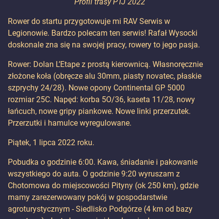
Profil trasy PTJ 2022
Rower do startu przygotowuje mi RAV Serwis w
Legionowie. Bardzo polecam ten serwis! Rafał Wysocki
doskonale zna się na swojej pracy, rowery to jego pasja.
Rower: Dolan L’Etape z prostą kierownicą. Własnoręcznie
złożone koła (obręcze alu 30mm, piasty novatec, płaskie
szprychy 24/28). Nowe opony Continental GP 5000
rozmiar 25C. Napęd: korba 5O/36, kaseta 11/28, nowy
łańcuch, nowe gripy piankowe. Nowe linki przerzutek.
Przerzutki i hamulce wyregulowane.
Piątek, 1 lipca 2022 roku.
Pobudka o godzinie 6:00. Kawa, śniadanie i pakowanie
wszystkiego do auta. O godzinie 9:20 wyruszam z
Chotomowa do miejscowości Pityny (ok 250 km), gdzie
mamy zarezerwowany pokój w gospodarstwie
agroturystycznym - Siedlisko Podgórze (4 km od bazy