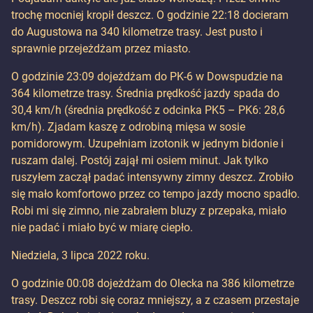
trochę mocniej kropił deszcz. O godzinie 22:18 docieram
do Augustowa na 340 kilometrze trasy. Jest pusto i
sprawnie przejeżdżam przez miasto.
O godzinie 23:09 dojeżdżam do PK-6 w Dowspudzie na
364 kilometrze trasy. Średnia prędkość jazdy spada do
30,4 km/h (średnia prędkość z odcinka PK5 – PK6: 28,6
km/h). Zjadam kaszę z odrobiną mięsa w sosie
pomidorowym. Uzupełniam izotonik w jednym bidonie i
ruszam dalej. Postój zajął mi osiem minut. Jak tylko
ruszyłem zaczął padać intensywny zimny deszcz. Zrobiło
się mało komfortowo przez co tempo jazdy mocno spadło.
Robi mi się zimno, nie zabrałem bluzy z przepaka, miało
nie padać i miało być w miarę ciepło.
Niedziela, 3 lipca 2022 roku.
O godzinie 00:08 dojeżdżam do Olecka na 386 kilometrze
trasy. Deszcz robi się coraz mniejszy, a z czasem przestaje