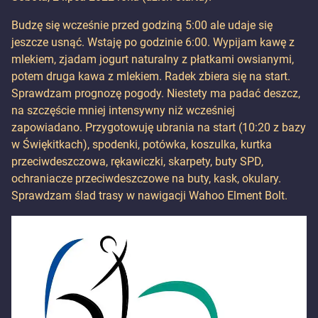
Budzę się wcześnie przed godziną 5:00 ale udaje się
jeszcze usnąć. Wstaję po godzinie 6:00. Wypijam kawę z
mlekiem, zjadam jogurt naturalny z płatkami owsianymi,
potem druga kawa z mlekiem. Radek zbiera się na start.
Sprawdzam prognozę pogody. Niestety ma padać deszcz,
na szczęście mniej intensywny niż wcześniej
zapowiadano. Przygotowuję ubrania na start (10:20 z bazy
w Świękitkach), spodenki, potówka, koszulka, kurtka
przeciwdeszczowa, rękawiczki, skarpety, buty SPD,
ochraniacze przeciwdeszczowe na buty, kask, okulary.
Sprawdzam ślad trasy w nawigacji Wahoo Elment Bolt.