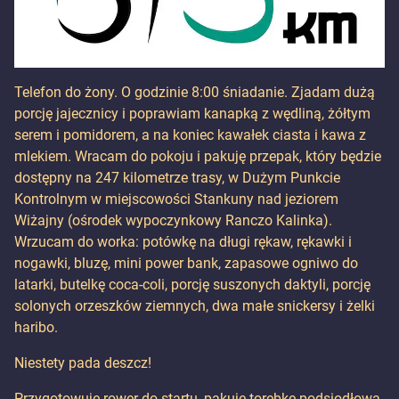
Telefon do żony. O godzinie 8:00 śniadanie. Zjadam dużą
porcję jajecznicy i poprawiam kanapką z wędliną, żółtym
serem i pomidorem, a na koniec kawałek ciasta i kawa z
mlekiem. Wracam do pokoju i pakuję przepak, który będzie
dostępny na 247 kilometrze trasy, w Dużym Punkcie
Kontrolnym w miejscowości Stankuny nad jeziorem
Wiżajny (ośrodek wypoczynkowy Ranczo Kalinka).
Wrzucam do worka: potówkę na długi rękaw, rękawki i
nogawki, bluzę, mini power bank, zapasowe ogniwo do
latarki, butelkę coca-coli, porcję suszonych daktyli, porcję
solonych orzeszków ziemnych, dwa małe snickersy i żelki
haribo.
Niestety pada deszcz!
Przygotowuję rower do startu, pakuję torebkę podsiodłową