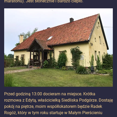
maratonu). Jest słonecznie i bardzo ciepło.
Przed godziną 13:00 docieram na miejsce. Krótka
rozmowa z Edytą, właścicielką Siedliska Podgórze. Dostaję
pokój na piętrze, moim współlokatorem będzie Radek
Rogóż, który w tym roku startuje w Małym Pierścieniu