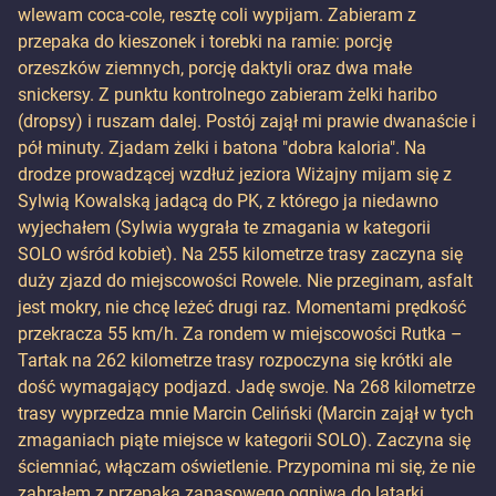
wlewam coca-cole, resztę coli wypijam. Zabieram z
przepaka do kieszonek i torebki na ramie: porcję
orzeszków ziemnych, porcję daktyli oraz dwa małe
snickersy. Z punktu kontrolnego zabieram żelki haribo
(dropsy) i ruszam dalej. Postój zajął mi prawie dwanaście i
pół minuty. Zjadam żelki i batona "dobra kaloria". Na
drodze prowadzącej wzdłuż jeziora Wiżajny mijam się z
Sylwią Kowalską jadącą do PK, z którego ja niedawno
wyjechałem (Sylwia wygrała te zmagania w kategorii
SOLO wśród kobiet). Na 255 kilometrze trasy zaczyna się
duży zjazd do miejscowości Rowele. Nie przeginam, asfalt
jest mokry, nie chcę leżeć drugi raz. Momentami prędkość
przekracza 55 km/h. Za rondem w miejscowości Rutka –
Tartak na 262 kilometrze trasy rozpoczyna się krótki ale
dość wymagający podjazd. Jadę swoje. Na 268 kilometrze
trasy wyprzedza mnie Marcin Celiński (Marcin zajął w tych
zmaganiach piąte miejsce w kategorii SOLO). Zaczyna się
ściemniać, włączam oświetlenie. Przypomina mi się, że nie
zabrałem z przepaka zapasowego ogniwa do latarki.