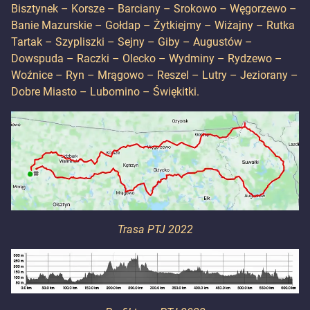
Bisztynek – Korsze – Barciany – Srokowo – Węgorzewo –
Banie Mazurskie – Gołdap – Żytkiejmy – Wiżajny – Rutka
Tartak – Szypliszki – Sejny – Giby – Augustów –
Dowspuda – Raczki – Olecko – Wydminy – Rydzewo –
Woźnice – Ryn – Mrągowo – Reszel – Lutry – Jeziorany –
Dobre Miasto – Lubomino – Świękitki.
Trasa PTJ 2022