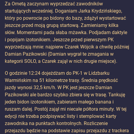
Za Ornetą zaczynam wyprzedzać zawodników
startujących wcześniej. Doganiam Jarka Krydzińskiego,
który po powrocie po bidony do bazy, zdążył wystartować
jeszcze przed moją grupą startową. Zamieniamy kilka
słów. Momentami pada słaba mżawka. Podjadam daktyle
i popijam izotonikiem. Jeszcze przed pierwszym PK
wyprzedzają mnie: najpierw Czarek Wójcik a chwilę później
Damian Pazikowski (Damian wygrał te zmagania w
kategorii SOLO, a Czarek zajął w nich drugie miejsce).
O godzinie 12:24 dojeżdżam do PK-1 w Lidzbarku
Warmińskim na 51 kilometrze trasy. Średnia prędkość
jazdy wynosi 32,5 km/h. W PK jest jeszcze Damian
Pazikowski ale bardzo szybko zbiera się w trasę. Tankuję
jeden bidon izotonikiem, zabieram małego banana i
ruszam dalej. Postój zajął mi niecałe półtora minuty. W tej
edycji nie trzeba podpisywać listy i stemplować karty
zawodnika na punktach kontrolnych. Rozliczenie
przejazdu będzie na podstawie zapisu przejazdu z trackera