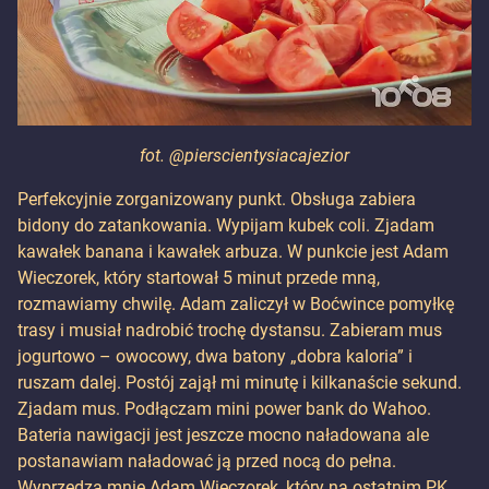
fot. @pierscientysiacajezior
Perfekcyjnie zorganizowany punkt. Obsługa zabiera
bidony do zatankowania. Wypijam kubek coli. Zjadam
kawałek banana i kawałek arbuza. W punkcie jest Adam
Wieczorek, który startował 5 minut przede mną,
rozmawiamy chwilę. Adam zaliczył w Boćwince pomyłkę
trasy i musiał nadrobić trochę dystansu. Zabieram mus
jogurtowo – owocowy, dwa batony „dobra kaloria” i
ruszam dalej. Postój zajął mi minutę i kilkanaście sekund.
Zjadam mus. Podłączam mini power bank do Wahoo.
Bateria nawigacji jest jeszcze mocno naładowana ale
postanawiam naładować ją przed nocą do pełna.
Wyprzedza mnie Adam Wieczorek, który na ostatnim PK