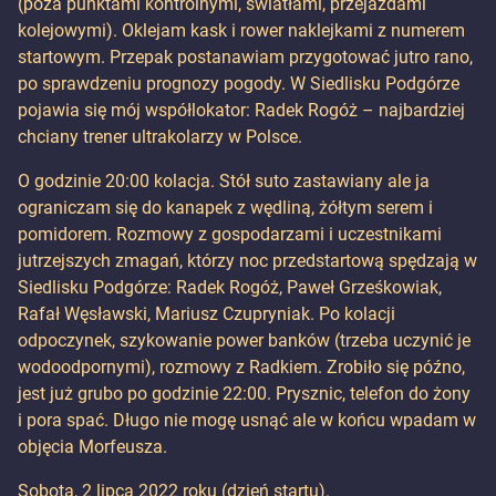
(poza punktami kontrolnymi, światłami, przejazdami
kolejowymi). Oklejam kask i rower naklejkami z numerem
startowym. Przepak postanawiam przygotować jutro rano,
po sprawdzeniu prognozy pogody. W Siedlisku Podgórze
pojawia się mój współlokator: Radek Rogóż – najbardziej
chciany trener ultrakolarzy w Polsce.
O godzinie 20:00 kolacja. Stół suto zastawiany ale ja
ograniczam się do kanapek z wędliną, żółtym serem i
pomidorem. Rozmowy z gospodarzami i uczestnikami
jutrzejszych zmagań, którzy noc przedstartową spędzają w
Siedlisku Podgórze: Radek Rogóż, Paweł Grześkowiak,
Rafał Węsławski, Mariusz Czupryniak. Po kolacji
odpoczynek, szykowanie power banków (trzeba uczynić je
wodoodpornymi), rozmowy z Radkiem. Zrobiło się późno,
jest już grubo po godzinie 22:00. Prysznic, telefon do żony
i pora spać. Długo nie mogę usnąć ale w końcu wpadam w
objęcia Morfeusza.
Sobota, 2 lipca 2022 roku (dzień startu).