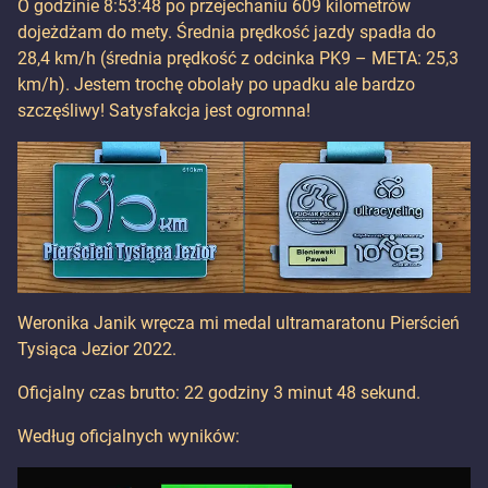
O godzinie 8:53:48 po przejechaniu 609 kilometrów
dojeżdżam do mety. Średnia prędkość jazdy spadła do
28,4 km/h (średnia prędkość z odcinka PK9 – META: 25,3
km/h). Jestem trochę obolały po upadku ale bardzo
szczęśliwy! Satysfakcja jest ogromna!
Weronika Janik wręcza mi medal ultramaratonu Pierścień
Tysiąca Jezior 2022.
Oficjalny czas brutto: 22 godziny 3 minut 48 sekund.
Według oficjalnych wyników: