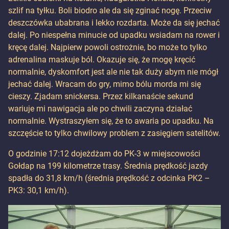
szlif na tyłku. Boli biodro ale da się zginać nogę. Przeciw
deszczówka ubabrana i lekko rozdarta. Może da się jechać
dalej. Po niespełna minucie od upadku wsiadam na rower i
kręcę dalej. Najpierw powoli ostrożnie, bo może to tylko
adrenalina maskuje ból. Okazuje się, że mogę kręcić
normalnie, dyskomfort jest ale nie tak duży abym nie mógł
jechać dalej. Wracam do gry, mimo bólu morda mi się
cieszy. Zjadam snickersa. Przez kilkanaście sekund
wariuje mi nawigacja ale po chwili zaczyna działać
normalnie. Wystraszyłem się, że to awaria po upadku. Na
szczęście to tylko chwilowy problem z zasięgiem satelitów.
O godzinie 17:12 dojeżdżam do PK-3 w miejscowości
Gołdap na 199 kilometrze trasy. Średnia prędkość jazdy
spadła do 31,8 km/h (średnia prędkość z odcinka PK2 –
PK3: 30,1 km/h).