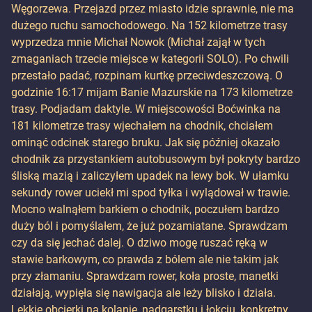
Węgorzewa. Przejazd przez miasto idzie sprawnie, nie ma
dużego ruchu samochodowego. Na 152 kilometrze trasy
wyprzedza mnie Michał Nowok (Michał zajął w tych
zmaganiach trzecie miejsce w kategorii SOLO). Po chwili
przestało padać, rozpinam kurtkę przeciwdeszczową. O
godzinie 16:17 mijam Banie Mazurskie na 173 kilometrze
trasy. Podjadam daktyle. W miejscowości Boćwinka na
181 kilometrze trasy wjechałem na chodnik, chciałem
ominąć odcinek starego bruku. Jak się później okazało
chodnik za przystankiem autobusowym był pokryty bardzo
śliską mazią i zaliczyłem upadek na lewy bok. W ułamku
sekundy rower uciekł mi spod tyłka i wylądował w trawie.
Mocno walnąłem barkiem o chodnik, poczułem bardzo
duży ból i pomyślałem, że już pozamiatane. Sprawdzam
czy da się jechać dalej. O dziwo mogę ruszać ręką w
stawie barkowym, co prawda z bólem ale nie takim jak
przy złamaniu. Sprawdzam rower, koła proste, manetki
działają, wypięła się nawigacja ale leży blisko i działa.
Lekkie obcierki na kolanie, nadgarstku i łokciu, konkretny