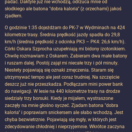
padać. Daktyle już nie wchodzą, odrzuca mnie od
słodkiego ale batona "dobra kaloria" (z orzechami) jakoś
zjadłem.
O godzinie 1:35 dojeżdżam do PK-7 w Wydminach na 424
kilometrze trasy. Średnia prędkość jazdy spadła do 29,8
km/h (średnia prędkość z odcinka PK3 – PK4: 26,6 km/h).
Córki Oskara Szprocha uzupełniają mi bidony izotonikiem.
Chwilę rozmawiam z Oskarem. Zabieram dwa małe batony
i ruszam dalej. Postój zajął mi niecałe trzy i pół minuty.
Niestety pojawiają się oznaki zmęczenia. Staram się
utrzymywać tempo ale jest coraz trudniej. Na szczęście
deszcz już nie przeszkadza. Podłączam mini power bank
do nawigacji. W lesie na 440 kilometrze trasy na drodze
siedziały trzy borsuki. Kiedy je mijałem, wystraszone
zaczęły na mnie głośno syczeć. Zjadam batona "dobra
kaloria" i poprawiam snickersem ale słabo wchodzą. Jest
chyba bezwietrznie. Pojawiają się mgły, w których jest
zdecydowanie chłodniej i nieprzyjemnie. Wkrótce zaczyna