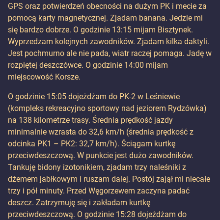
GPS oraz potwierdzeń obecności na dużym PK i mecie za
pomocą karty magnetycznej. Zjadam banana. Jedzie mi
się bardzo dobrze. O godzinie 13:15 mijam Bisztynek.
Wyprzedzam kolejnych zawodników. Zjadam kilka daktyli.
Jest pochmurno ale nie pada, wiatr raczej pomaga. Jadę w
rozpiętej deszczówce. O godzinie 14:00 mijam
miejscowość Korsze.
O godzinie 15:05 dojeżdżam do PK-2 w Leśniewie
(kompleks rekreacyjno sportowy nad jeziorem Rydzówka)
na 138 kilometrze trasy. Średnia prędkość jazdy
minimalnie wzrasta do 32,6 km/h (średnia prędkość z
odcinka PK1 – PK2: 32,7 km/h). Ściągam kurtkę
przeciwdeszczową. W punkcie jest dużo zawodników.
Tankuję bidony izotonikiem, zjadam trzy naleśniki z
dżemem jabłkowym i ruszam dalej. Postój zajął mi niecałe
trzy i pół minuty. Przed Węgorzewem zaczyna padać
deszcz. Zatrzymuję się i zakładam kurtkę
przeciwdeszczową. O godzinie 15:28 dojeżdżam do