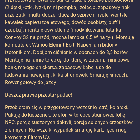
(2 dętki, łatki, łyżki, mini pompka, izolacja, zapasowy hak
przerzutki, multi klucze, klucz do szprych, nyple, wentyle,
kawałek papieru toaletowego, dowód osobisty, buff i
czapka), montuję oświetlenie (modyfikowana latarka
Convoy S2 na przód, mocna lampka 0,5 W na tył). Montuję
komputerek Wahoo Elemnt Bolt. Napełniam bidony
izotonikiem. Dobijam ciśnienie w oponach do 8,5 barów.
Montuje na ramie torebkę, do której wrzucam: mini power
bank, małego snickersa, zapasowy kabel usb do
ładowania nawigacji, kilka strunówek. Smaruję łańcuch.
Rower gotowy do jazdy!
Deszcz prawie przestał padać!
Przebieram się w przygotowany wcześniej strój kolarski.
Pakuję do kieszonek: telefon w torebce strunowej, folię
NRC, porcję suszonych daktyli, porcję solonych orzeszków
ziemnych. Na wszelki wypadek smaruję kark, ręce i nogi
kremem z filtrem UV.