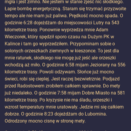
mgła i jest zimno. Nie jestem w stanie zjeść nic słodkiego.
Łapie bombę energetyczną. Staram się trzymać przyzwoite
tempo ale nie mam już paliwa. Prędkość mocno spada. O
godzinie 6:28 dojeżdżam do miejscowości Lutry na 543
kilometrze trasy. Ponownie wyprzedza mnie Adam
Wieczorek, który spędził sporo czasu na Dużym PK w
Kalince i tam go wyprzedziłem. Przypominam sobie o
solonych orzeszkach ziemnych w kieszonce. To jest dla
mnie ratunek, słodkiego nie mogę już jeść ale orzeszki
wchodzą aż miło. O godzinie 6:58 mijam Jeziorany na 556
kilometrze trasy. Powoli odżywam. Słońce już mocno
świeci, robi się cieplej. Jest raczej bezwietrznie. Podjazd
przed Radostowem zrobiłem całkiem sprawnie. Do mety
już niedaleko. O godzinie 7:58 mijam Dobre Miasto na 581
kilometrze trasy. Po kryzysie nie ma śladu, orzeszki i
wzrost temperatury mnie uratowały. Jedzie mi się całkiem
dobrze. O godzinie 8:23 dojeżdżam do Lubomina.
Odrodzony mocno cisnę w stronę mety.