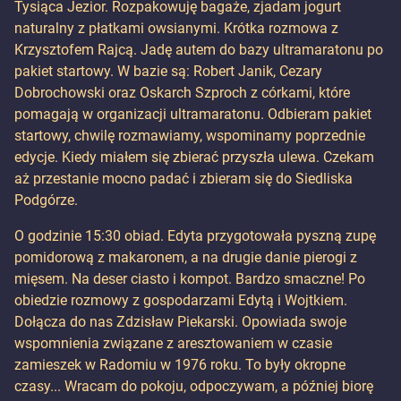
Tysiąca Jezior. Rozpakowuję bagaże, zjadam jogurt
naturalny z płatkami owsianymi. Krótka rozmowa z
Krzysztofem Rajcą. Jadę autem do bazy ultramaratonu po
pakiet startowy. W bazie są: Robert Janik, Cezary
Dobrochowski oraz Oskarch Szproch z córkami, które
pomagają w organizacji ultramaratonu. Odbieram pakiet
startowy, chwilę rozmawiamy, wspominamy poprzednie
edycje. Kiedy miałem się zbierać przyszła ulewa. Czekam
aż przestanie mocno padać i zbieram się do Siedliska
Podgórze.
O godzinie 15:30 obiad. Edyta przygotowała pyszną zupę
pomidorową z makaronem, a na drugie danie pierogi z
mięsem. Na deser ciasto i kompot. Bardzo smaczne! Po
obiedzie rozmowy z gospodarzami Edytą i Wojtkiem.
Dołącza do nas Zdzisław Piekarski. Opowiada swoje
wspomnienia związane z aresztowaniem w czasie
zamieszek w Radomiu w 1976 roku. To były okropne
czasy... Wracam do pokoju, odpoczywam, a później biorę