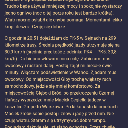
Trudno będę używał mniejszej mocy i spokojnie wystarczy
jedno ogniwo (noc o tej porze roku jest bardzo krótka).
Wiatr mocno osłabłł ale chyba pomaga. Momentami lekko
kropi deszcz. Czuję się dobrze.
O godzinie 20:51 dojeżdżam do PK-5 w Sejnach na 299
kilometrze trasy. Średnia prędkość jazdy utrzymuje się na
30,9 km/h (średnia prędkość z odcinka PK4 – PK5: 30,8
km/h). Do bidonu wlewam coca colę. Zabieram mus
owocowy i ruszam dalej. Postój zajął mi niecałe dwie
minuty. Włączam podświetlenie w Wahoo. Zjadam mus
owocowy. Od miejscowości Giby trochę większy ruch
samochodowy, jedzie się mniej komfortowo. Za
miejscowością Głęboki Bród, po przekroczeniu Czarnej
Hańczy wyprzedza mnie Maciek Cegiełła jadący w
koszulce Grupetto Warszawa. Po kilkunastu kilometrach
Maciek zrobił sobie postój i znowu jadę przed nim. Nie
czuję wiatru. Staram się utrzymywać dobre tempo.
Podjadam daktyle ale już słabo wchodzą. Przez chwile