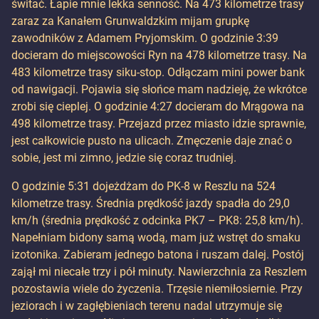
świtać. Łapie mnie lekka senność. Na 473 kilometrze trasy
zaraz za Kanałem Grunwaldzkim mijam grupkę
zawodników z Adamem Pryjomskim. O godzinie 3:39
docieram do miejscowości Ryn na 478 kilometrze trasy. Na
483 kilometrze trasy siku-stop. Odłączam mini power bank
od nawigacji. Pojawia się słońce mam nadzieję, że wkrótce
zrobi się cieplej. O godzinie 4:27 docieram do Mrągowa na
498 kilometrze trasy. Przejazd przez miasto idzie sprawnie,
jest całkowicie pusto na ulicach. Zmęczenie daje znać o
sobie, jest mi zimno, jedzie się coraz trudniej.
O godzinie 5:31 dojeżdżam do PK-8 w Reszlu na 524
kilometrze trasy. Średnia prędkość jazdy spadła do 29,0
km/h (średnia prędkość z odcinka PK7 – PK8: 25,8 km/h).
Napełniam bidony samą wodą, mam już wstręt do smaku
izotonika. Zabieram jednego batona i ruszam dalej. Postój
zajął mi niecałe trzy i pół minuty. Nawierzchnia za Reszlem
pozostawia wiele do życzenia. Trzęsie niemiłosiernie. Przy
jeziorach i w zagłębieniach terenu nadal utrzymuje się