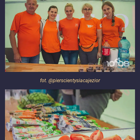
fot. @pierscientysiacajezior