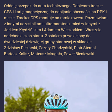
Oddaję przepak do auta technicznego. Odbieram tracker
GPS i kartę magnetyczną do odbijania obecności na DPK i
mecie. Tracker GPS montuję na ramie roweru. Rozmawiam
z innymi uczestnikami ultramaratonu, między innymi z
Jarkiem Krydzińskim i Adamem Wieczorkiem. Wreszcie
nadchodzi czas startu. Zostałem przydzielony do
dwudziestej dziewiątej grupy startowej w składzie:
Zdzisław Piekarski, Cezary Chądzyński, Piotr Sternal,
Bartosz Kalisz, Mateusz Mrugała, Paweł Bieniewski.