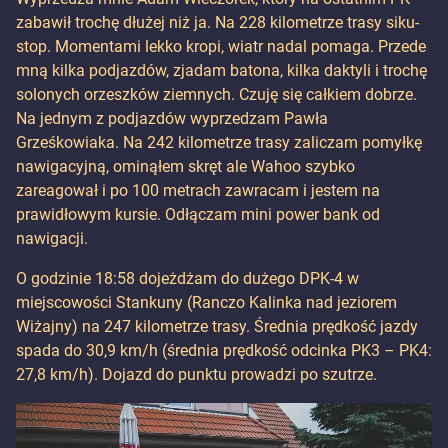
zabawił trochę dłużej niż ja. Na 228 kilometrze trasy siku-
stop. Momentami lekko kropi, wiatr nadal pomaga. Przede
mną kilka podjazdów, zjadam batona, kilka daktyli i trochę
solonych orzeszków ziemnych. Czuję się całkiem dobrze.
Na jednym z podjazdów wyprzedzam Pawła
Grześkowiaka. Na 242 kilometrze trasy zaliczam pomyłkę
nawigacyjną, ominąłem skręt ale Wahoo szybko
zareagował i po 100 metrach zawracam i jestem na
prawidłowym kursie. Odłączam mini power bank od
nawigacji.
O godzinie 18:58 dojeżdżam do dużego DPK-4 w
miejscowości Stankuny (Ranczo Kalinka nad jeziorem
Wiżajny) na 247 kilometrze trasy. Średnia prędkość jazdy
spada do 30,9 km/h (średnia prędkość odcinka PK3 – PK4:
27,8 km/h). Dojazd do punktu prowadzi po szutrze.